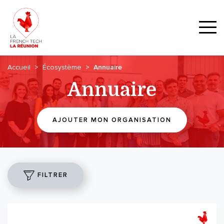
Accueil
Écosystème
Annuaire
Annuaire
AJOUTER MON ORGANISATION
FILTRER