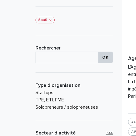
SaaS
Rechercher
Age
L'A
ent
La 
Type d'organisation
ing
Startups
Par
TPE, ETI, PME
Solopreneurs / solopreneuses
AG
A
Secteur d'activité
PLUS