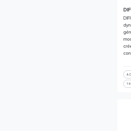
DIF
DIF
dyn
gén
mod
cré
con
A
T