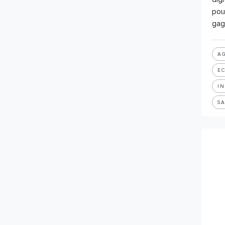
Réalité augmentée
pou
Réalité virtuelle
gag
Robotique
SaaS
Sharing economy
AG
TechforGood
E
Telecom
IN
Transformation Digitale
Web
S
Efficacité énergétique
Bâtiment bas carbone