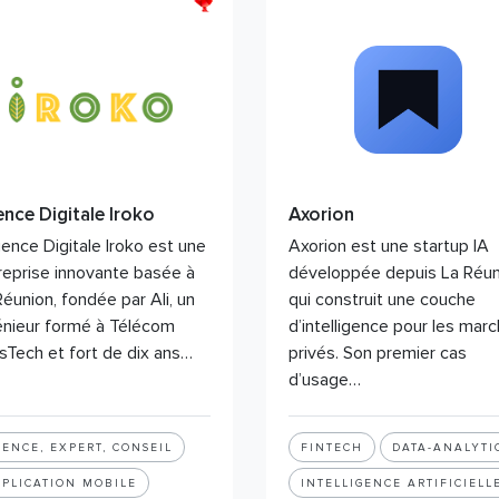
nce Digitale Iroko
Axorion
gence Digitale Iroko est une
Axorion est une startup IA
reprise innovante basée à
développée depuis La Réun
Réunion, fondée par Ali, un
qui construit une couche
énieur formé à Télécom
d’intelligence pour les mar
isTech et fort de dix ans…
privés. Son premier cas
d’usage…
ENCE, EXPERT, CONSEIL
FINTECH
DATA-ANALYTI
PPLICATION MOBILE
INTELLIGENCE ARTIFICIELL