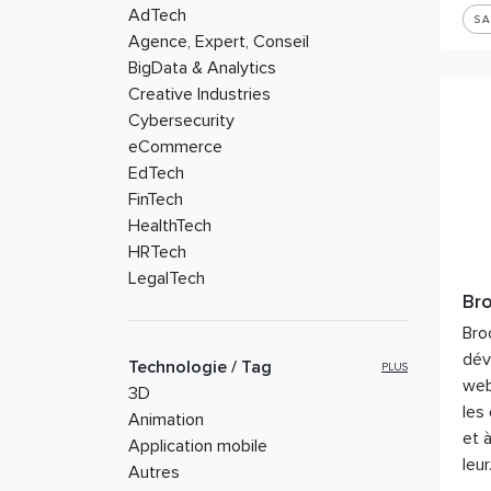
AdTech
S
Agence, Expert, Conseil
BigData & Analytics
Creative Industries
Cybersecurity
eCommerce
EdTech
FinTech
HealthTech
HRTech
LegalTech
Br
MarTech
PropTech
Bro
RetailTech
dév
Technologie / Tag
PLUS
Tourism – Leisure
web
3D
les
Animation
et à
Application mobile
leu
Autres