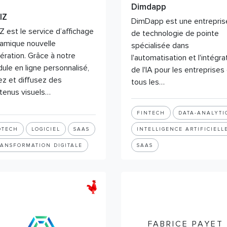
Dimdapp
IZ
DimDapp est une entrepris
IZ est le service d’affichage
de technologie de pointe
amique nouvelle
spécialisée dans
ération. Grâce à notre
l'automatisation et l'intégra
ule en ligne personnalisé,
de l'IA pour les entreprises
ez et diffusez des
tous les…
tenus visuels…
FINTECH
DATA-ANALYTI
DTECH
LOGICIEL
SAAS
INTELLIGENCE ARTIFICIELL
RANSFORMATION DIGITALE
SAAS
FABRICE PAYET