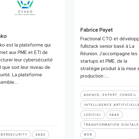
Fabrice Payet
ako
Fractional CTO et dévelop
ko est la plateforme qui
fullstack senior basé à La
met aux PME et ETI de
Réunion. J’accompagne les
ucturer leur cybersécurité
startups et PME, de la
l que soit leur niveau de
stratégie produit à la mise 
urité. La plateforme
production :…
semble…
AGENCE, EXPERT, CONSEIL
INTELLIGENCE ARTIFICIELL
LOGICIEL
SAAS
TRANSFORMATION DIGITALE
YBERSECURITY
SAAS
WEB