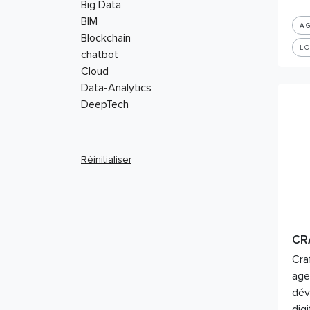
Big Data
BIM
AG
Blockchain
LO
chatbot
Cloud
Data-Analytics
DeepTech
Design thinking
Drones
eCommerce
Réinitialiser
Gaming
Geolocation
Hardware
Intelligence Artificielle
IoT
CR
Logiciel
Cra
marketplace
age
Photovoltaïque
dév
Plateforme
dig