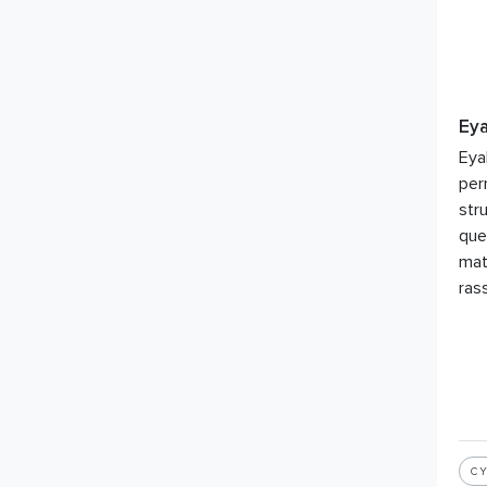
Ey
Eya
per
str
que
mat
ras
C