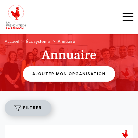
Accueil
Écosystème
Annuaire
Annuaire
AJOUTER MON ORGANISATION
FILTRER