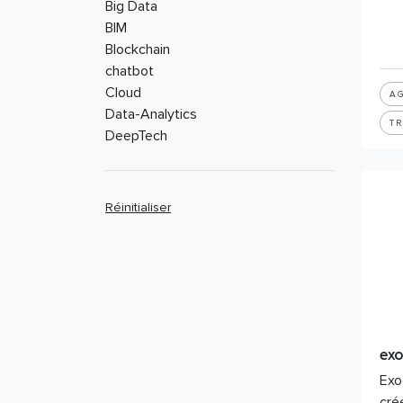
Big Data
BIM
Blockchain
chatbot
Cloud
AG
Data-Analytics
T
DeepTech
Design thinking
Drones
eCommerce
Réinitialiser
Gaming
Geolocation
Hardware
Intelligence Artificielle
IoT
Logiciel
marketplace
ex
Photovoltaïque
Exo
Plateforme
cré