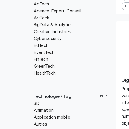
AdTech
T
Agence, Expert, Conseil
ArtTech
BigData & Analytics
Creative Industries
Cybersecurity
EdTech
EventTech
FinTech
GreenTech
HealthTech
HRTech
Dig
MarTech
Pro
Privacy
ver
Technologie / Tag
PLUS
RetailTech
int
3D
Smart City
spé
Animation
num
Application mobile
obje
Autres