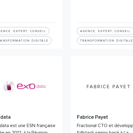
ENCE, EXPERT, CONSEIL
AGENCE, EXPERT, CONSEIL
RANSFORMATION DIGITALE
TRANSFORMATION DIGITALE
FABRICE PAYET
odata
Fabrice Payet
data est une ESN française
Fractional CTO et dévelop
ée en 2012, à la Réunion,
fullstack senior basé à La