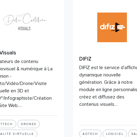
Visuals
DIFIZ
ateurs de contenu
DIFIZ est le service d’affic
iovisuel & numérique à La
dynamique nouvelle
nion -
génération. Grâce à notre
to/Vidéo/Drone/Visite
module en ligne personnalis
tuelle en 3D et
créez et diffusez des
°/Infographiste/Création
contenus visuels…
Site Web.…
RTTECH
DRONES
ALITÉ VIRTUELLE
ADTECH
LOGICIEL
SA