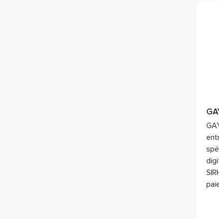
GA
GAY
ent
spé
digi
SIRH
pai