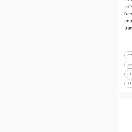
Réalité augmentée
spé
Réalité virtuelle
l'a
Robotique
ent
SaaS
tra
Sharing economy
TechforGood
Telecom
Transformation Digitale
C
Web
A
Efficacité énergétique
Bâtiment bas carbone
C
T