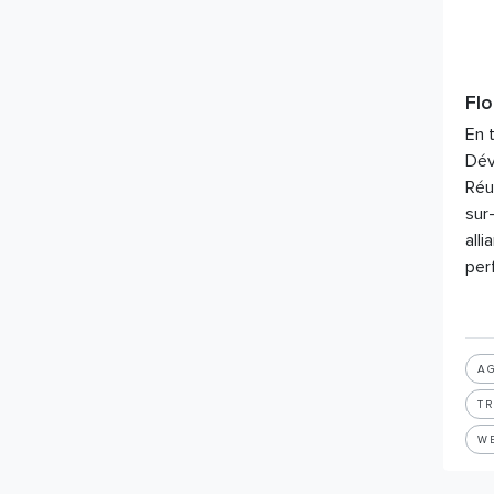
Flo
En 
Dév
Réu
sur
all
per
AG
T
W