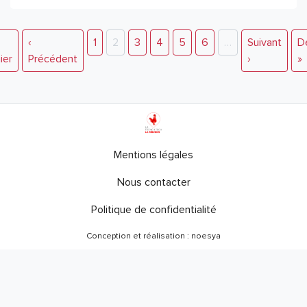
‹
1
2
3
4
5
6
…
Suivant
De
ier
Précédent
›
»
Mentions légales
Nous contacter
Politique de confidentialité
Conception et réalisation : noesya