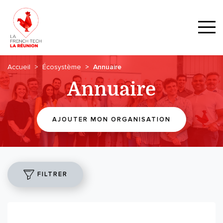
Accueil
Écosystème
Annuaire
Annuaire
AJOUTER MON ORGANISATION
FILTRER